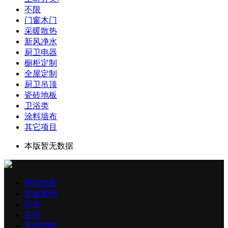
不限
门窗木门
采暖散热
新风净水
厨卫电器
橱柜定制
全屋定制
厨卫吊顶
瓷砖地板
卫浴类
涂料墙布
其它项目
本版暂无数据
网站地图
装修案例
问答
百科
装修攻略