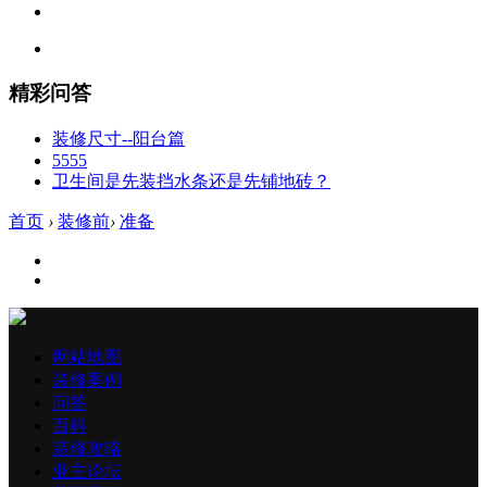
精彩问答
装修尺寸--阳台篇
5555
卫生间是先装挡水条还是先铺地砖？
首页
›
装修前
›
准备
网站地图
装修案例
问答
百科
装修攻略
业主论坛