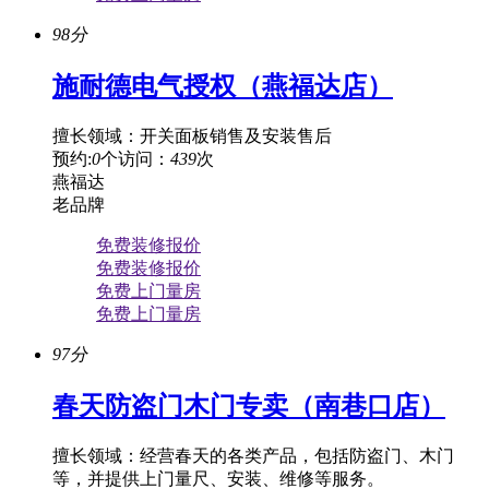
98分
施耐德电气授权（燕福达店）
擅长领域：开关面板销售及安装售后
预约:
0
个
访问：
439
次
燕福达
老品牌
免费装修报价
免费装修报价
免费上门量房
免费上门量房
97分
春天防盗门木门专卖（南巷口店）
擅长领域：经营春天的各类产品，包括防盗门、木门
等，并提供上门量尺、安装、维修等服务。