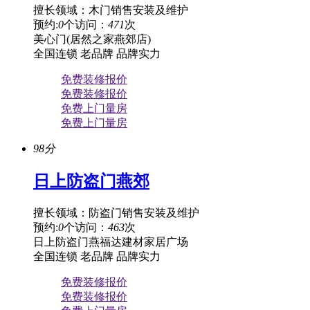
擅长领域：木门销售安装及维护
预约:
0
个
访问：
471
次
美心门(居然之家燕郊店)
全国连锁
老品牌
品牌实力
免费装修报价
免费装修报价
免费上门量房
免费上门量房
98分
日上防盗门燕郊
擅长领域：防盗门销售安装及维护
预约:
0
个
访问：
463
次
日上防盗门燕福达建材家居广场
全国连锁
老品牌
品牌实力
免费装修报价
免费装修报价