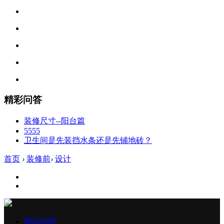
精彩问答
装修尺寸--阳台篇
5555
卫生间是先装挡水条还是先铺地砖？
首页
›
装修前
›
设计
网站地图