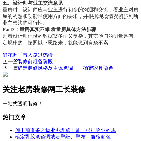
五、设计师与业主交流意见
量房时，设计师应与业主进行初步的沟通和交流，看业主对房
屋的构想和功能区使用方面的要求，并根据现场情况初步判断
业主想法的可行性。
Part3：量房其实不难 看量房具体方法步骤
别看设计师记录的数据繁多而又复杂，其实他们的测量是有一
定规律的，按照以下思路来，就能做到有条不紊。
鲜花
握手
雷人
路过
鸡蛋
上一篇
装修前准备阶段
下一篇
确定装修风格及主体色调——确定家具颜色
关注老房装修网工长装修
一站式透明装修！
热门文章
施工前准备之物业办理施工证，根据物业的规
确定乳胶漆色调或者壁纸、壁布、窗帘颜色