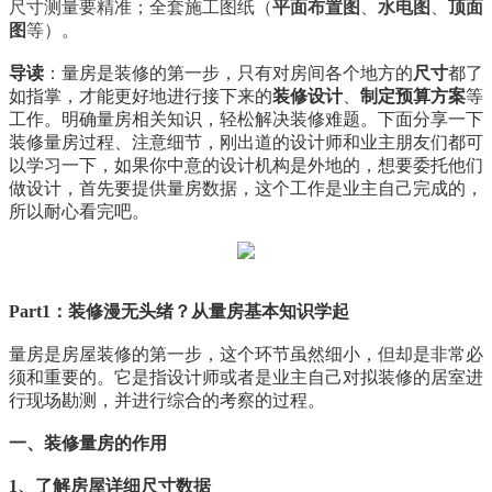
尺寸测量要精准；全套施工图纸（
平面布置图
、
水电图
、
顶面
图
等）。
导读
：量房是装修的第一步，只有对房间各个地方的
尺寸
都了
如指掌，才能更好地进行接下来的
装修设计
、
制定预算方案
等
工作。明确量房相关知识，轻松解决装修难题。下面分享一下
装修量房过程、注意细节，刚出道的设计师和业主朋友们都可
以学习一下，如果你中意的设计机构是外地的，想要委托他们
做设计，首先要提供量房数据，这个工作是业主自己完成的，
所以耐心看完吧。
Part1：装修漫无头绪？从量房基本知识学起
量房是房屋装修的第一步，这个环节虽然细小，但却是非常必
须和重要的。它是指设计师或者是业主自己对拟装修的居室进
行现场勘测，并进行综合的考察的过程。
一、装修量房的作用
1、了解房屋详细尺寸数据