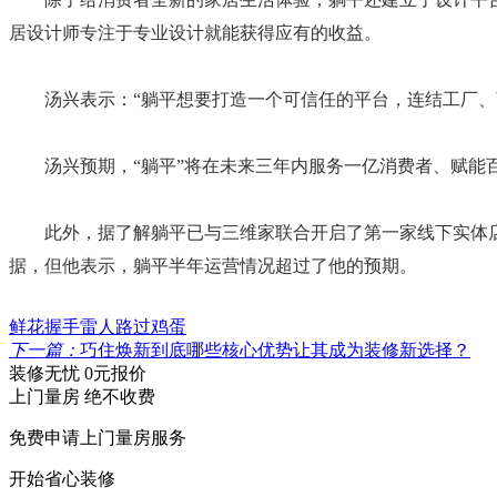
居设计师专注于专业设计就能获得应有的收益。
汤兴表示：“躺平想要打造一个可信任的平台，连结工厂、商
汤兴预期，“躺平”将在未来三年内服务一亿消费者、赋能百
此外，据了解躺平已与三维家联合开启了第一家线下实体店， 
据，但他表示，躺平半年运营情况超过了他的预期。
鲜花
握手
雷人
路过
鸡蛋
下一篇：
巧住焕新到底哪些核心优势让其成为装修新选择？
装修
无忧
0元
报价
上门量房 绝不收费
免费申请上门量房服务
开始省心装修