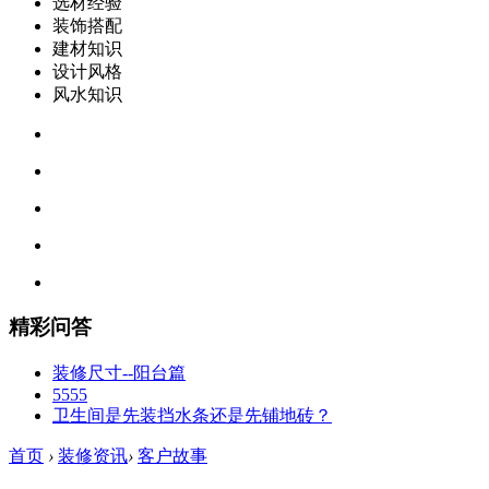
选材经验
装饰搭配
建材知识
设计风格
风水知识
精彩问答
装修尺寸--阳台篇
5555
卫生间是先装挡水条还是先铺地砖？
首页
›
装修资讯
›
客户故事