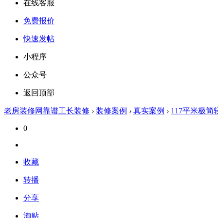
在线客服
免费报价
快速发帖
小程序
公众号
返回顶部
老房装修网靠谱工长装修
›
装修案例
›
真实案例
›
117平米极
0
收藏
转播
分享
淘贴