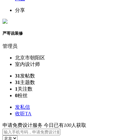
分享
严哥说装修
管理员
北京市朝阳区
室内设计师
31
发帖数
31
主题数
1
关注数
0
粉丝
发私信
收听TA
申请免费设计服务
今日已有
100
人获取