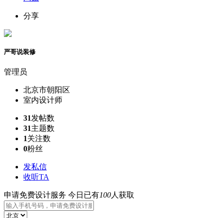
分享
严哥说装修
管理员
北京市朝阳区
室内设计师
31
发帖数
31
主题数
1
关注数
0
粉丝
发私信
收听TA
申请免费设计服务
今日已有
100
人获取