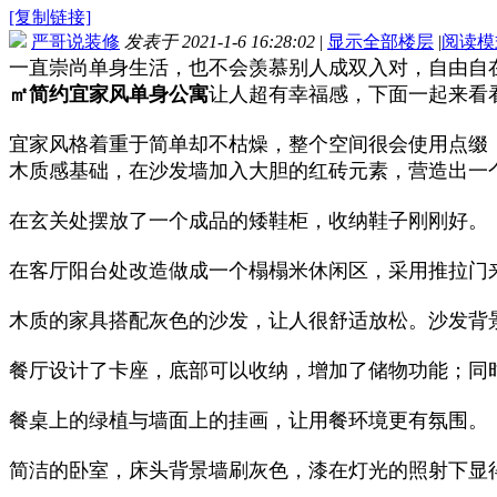
[复制链接]
严哥说装修
发表于 2021-1-6 16:28:02
|
显示全部楼层
|
阅读模
一直崇尚单身生活，也不会羡慕别人成双入对，自由自
㎡简约宜家风单身公寓
让人超有幸福感，下面一起来看
宜家风格着重于简单却不枯燥，整个空间很会使用点缀
木质感基础，在沙发墙加入大胆的红砖元素，营造出一
在玄关处摆放了一个成品的矮鞋柜，收纳鞋子刚刚好。
在客厅阳台处改造做成一个榻榻米休闲区，采用推拉门
木质的家具搭配灰色的沙发，让人很舒适放松。沙发背
餐厅设计了卡座，底部可以收纳，增加了储物功能；同
餐桌上的绿植与墙面上的挂画，让用餐环境更有氛围。
简洁的卧室，床头背景墙刷灰色，漆在灯光的照射下显