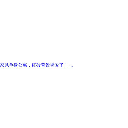
宜家风单身公寓，红砖背景墙爱了！ ...