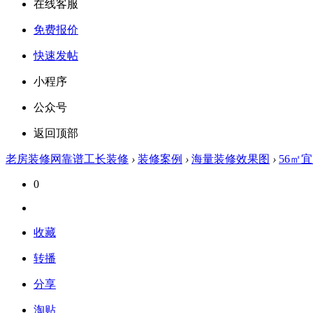
在线客服
免费报价
快速发帖
小程序
公众号
返回顶部
老房装修网靠谱工长装修
›
装修案例
›
海量装修效果图
›
56㎡
0
收藏
转播
分享
淘贴