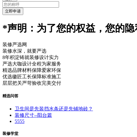
*声明：为了您的权益，您的隐
装修严选网
装修水深，就要严选
8年积淀铸就装修设计实力
严选大咖设计全程为家服务
精选品牌材料保障爱家环保
优选徽匠工长保障标准施工
层层把关严苛验收完美交付
精选问答
卫生间是先装挡水条还是先铺地砖？
装修尺寸--阳台篇
5555
装修学堂