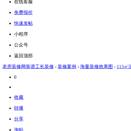
在线客服
免费报价
快速发帖
小程序
公众号
返回顶部
老房装修网靠谱工长装修
›
装修案例
›
海量装修效果图
›
113
0
收藏
转播
分享
淘贴