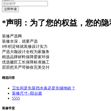
*声明：为了您的权益，您的隐
装修严选网
装修水深，就要严选
8年积淀铸就装修设计实力
严选大咖设计全程为家服务
精选品牌材料保障爱家环保
优选徽匠工长保障标准施工
层层把关严苛验收完美交付
精选问答
卫生间是先装挡水条还是先铺地砖？
装修尺寸--阳台篇
5555
装修学堂