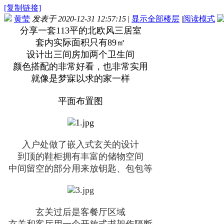
[复制链接]
黄莹
发表于 2020-12-31 12:57:15
|
显示全部楼层
|
阅读模式
分享一套113平的北欧风三居室
套内实际面积只有89㎡
设计出三间房加两个卫生间
颜色搭配的非常好看，也非常实用
就像是梦寐以求的家一样
平面布置图
入户处做了嵌入式玄关的设计
到顶的鞋柜拥有丰富的储物空间
中间留空的部分用来放钥匙、包包等
玄关过后是客餐厅区域
玄关和客厅用一个开放式书架作隔断